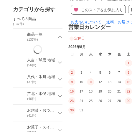
カテゴリから探す
このストアをお気に入り
すべての商品
お支払いについて
送料、お届け
(
137
件)
営業日カレンダー
商品一覧
定休日
(
137
件)
2026年8月
日
月
火
水
木
金
土
人吉・球磨 地域
1
(
56
件)
2
3
4
5
6
7
8
八代・氷川 地域
(
37
件)
9
10
11
12
13
14
15
16
17
18
19
20
21
22
芦北・水俣 地域
(
46
件)
23
24
25
26
27
28
29
お惣菜・おつまみ
30
31
(
41
件)
お菓子・スイーツ