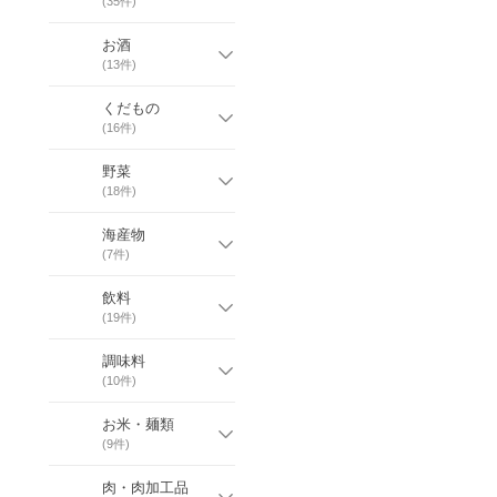
(
35
件)
お酒
(
13
件)
くだもの
(
16
件)
野菜
(
18
件)
海産物
(
7
件)
飲料
(
19
件)
調味料
(
10
件)
お米・麺類
(
9
件)
肉・肉加工品