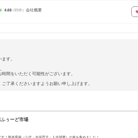
会社概要
4.68
（
95
件
）
います。
す。
お時間をいただく可能性がございます。
・ご了承くださいますようお願い申し上げます。
南ふぅーど市場
です！熊本県南（八代・水俣芦北・人吉球磨）の食を集めました！